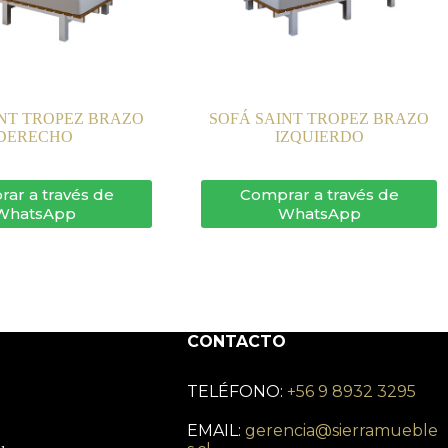
INT TROPEZ BRAZO
SOFÁ SAINT TROPEZ BRAZO
DERECHO
IZQUIERDO
ar a través de
Comprar a través de
WhatsApp
WhatsApp
CONTACTO
TELÉFONO:
+56 9 8932 3295
EMAIL:
gerencia@sierramueble