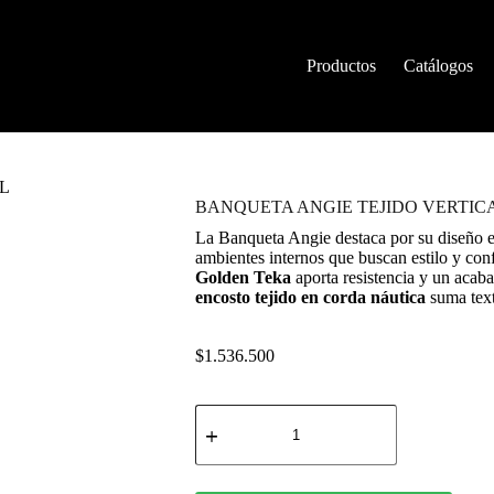
Productos
Catálogos
L
BANQUETA ANGIE TEJIDO VERTIC
La Banqueta Angie destaca por su diseño e
ambientes internos que buscan estilo y conf
Golden Teka
aporta resistencia y un acaba
encosto tejido en corda náutica
suma text
$
1.536.500
BANQUETA
ANGIE
TEJIDO
VERTICAL
cantidad